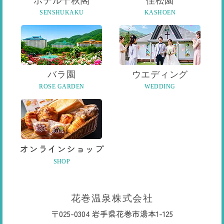
ホテル千秋閣
佳松園
SENSHUKAKU
KASHOEN
バラ園
ウエディング
ROSE GARDEN
WEDDING
オンライン
ショップ
SHOP
花巻温泉株式会社
〒025-0304 岩手県花巻市湯本1-125