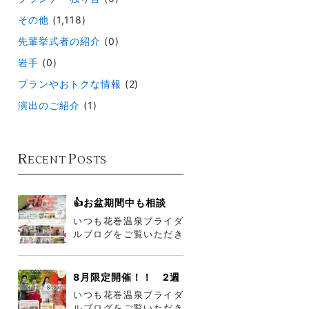
その他
(1,118)
先輩挙式者の紹介
(0)
岩手
(0)
プランやおトクな情報
(2)
演出のご紹介
(1)
R
P
ECENT
OSTS
👍お盆期間中も相談
会・フェア開催中👍
いつも花巻温泉ブライダ
ルブログをご覧いただき
ありがとうございます😎
梅雨が明け、本格的に夏
到来ですね
8月限定開催！！ 2週
連続花巻温泉コスチュ
いつも花巻温泉ブライダ
ームフェア
ルブログをご覧いただき