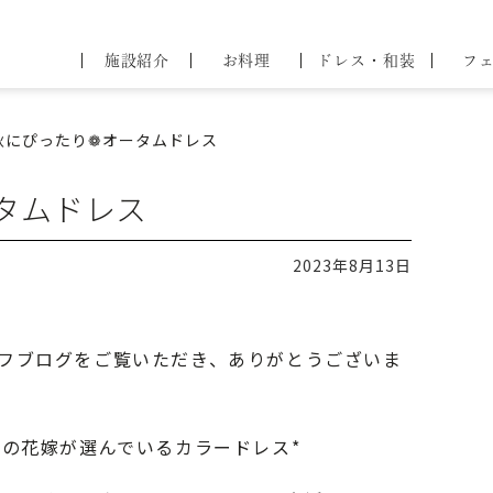
44
ブライダル
施設紹介
お料理
ドレス・和装
フ
フェア
問
せ
秋にぴったり❁オータムドレス
タムドレス
2023年8月13日
フブログをご覧いただき、ありがとうございま
％の花嫁が選んでいるカラードレス*