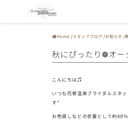
0198-37-22
施設紹介
アクセス
― 挙式会場
よくある質
― 宴会会場
お問い合わ
Home
スタッフブログ
お知らせ
お料理
ドレス・和装
フェア
秋にぴったり❁オー
プラン
お知らせ・イベント
ウエディングレポート
ステイウエディング
フォトギャラリー
佳松園でのご婚礼
はじめての方へ
こんにちは♫
ご成約の方へ
ご列席の方へ
来館予約
いつも花巻温泉ブライダルスタッ
資料請求
す*
お色直しなどの衣裳として約60