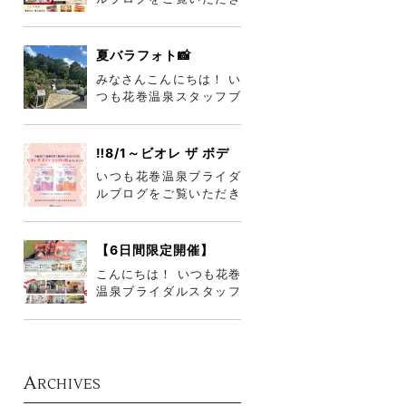
ありがとうございます😊
😊 今月8/22～30まで2
週連続
夏バラフォト📸
みなさんこんにちは！ い
つも花巻温泉スタッフブ
ログをご覧いただきあり
がとうございま
す°˖✧◝(⁰▿⁰
‼️8/1～ビオレ ザ ボデ
ィ詰め合わせプレゼン
いつも花巻温泉ブライダ
ト‼️
ルブログをご覧いただき
誠にありがとうございま
す😎 岩手ももうすぐ梅雨
が明けそう
【6日間限定開催】
8/11～16♡お盆サマー
こんにちは！ いつも花巻
ウエディングフェア♡
温泉ブライダルスタッフ
ブログをご覧いただき、
ありがとうございます☆
来月8月
A
RCHIVES