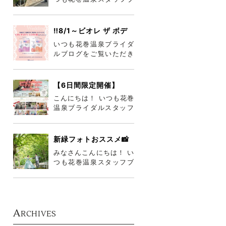
ログをご覧いただきあり
がとうございま
す°˖✧◝(⁰▿⁰
‼️8/1～ビオレ ザ ボデ
ィ詰め合わせプレゼン
いつも花巻温泉ブライダ
ト‼️
ルブログをご覧いただき
誠にありがとうございま
す😎 岩手ももうすぐ梅雨
が明けそう
【6日間限定開催】
8/11～16♡お盆サマー
こんにちは！ いつも花巻
ウエディングフェア♡
温泉ブライダルスタッフ
ブログをご覧いただき、
ありがとうございます☆
来月8月
新緑フォトおススメ📸
みなさんこんにちは！ い
つも花巻温泉スタッフブ
ログをご覧いただきまし
て誠にありがとうござい
ます(๑•
A
RCHIVES