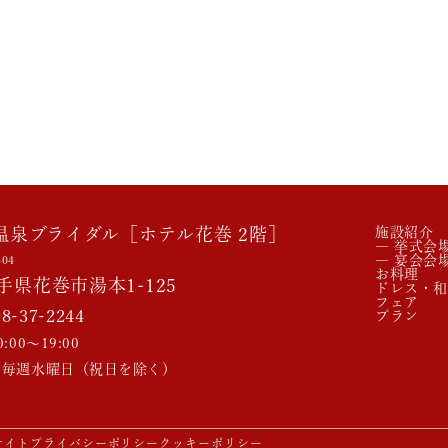
温泉ブライダル［ホテル花巻 2階］
施設紹介
― 挙式会
― 宴会会
304
お料理
手県花巻市湯本1-125
ドレス・和
フェア
98-37-2244
プラン
:00～19:00
 毎週水曜日（祝日を除く）
サイト
プライバシーポリシー
クッキーポリシー