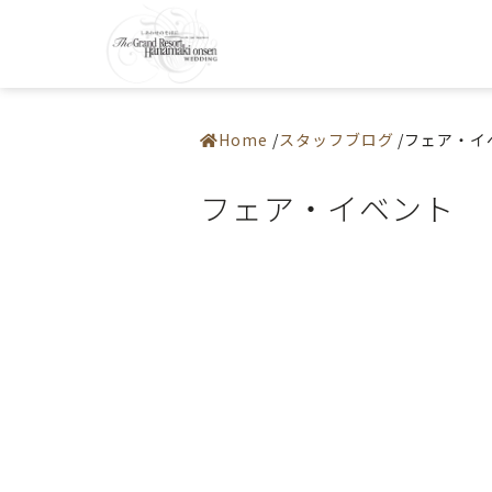
0198-37-22
施設紹介
アクセス
― 挙式会場
よくある質
― 宴会会場
お問い合わ
Home
スタッフブログ
フェア・イ
お料理
ドレス・和装
フェア
フェア・イベント
プラン
お知らせ・イベント
ウエディングレポート
ステイウエディング
フォトギャラリー
佳松園でのご婚礼
はじめての方へ
ご成約の方へ
ご列席の方へ
来館予約
資料請求