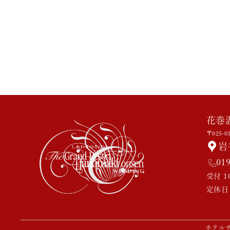
花巻
〒025-0
岩
01
受付 10
定休日
ホテル