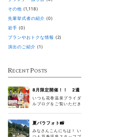
その他
(1,118)
先輩挙式者の紹介
(0)
岩手
(0)
プランやおトクな情報
(2)
演出のご紹介
(1)
R
P
ECENT
OSTS
8月限定開催！！ 2週
連続花巻温泉コスチュ
いつも花巻温泉ブライダ
ームフェア
ルブログをご覧いただき
ありがとうございます😊
😊 今月8/22～30まで2
週連続
夏バラフォト📸
みなさんこんにちは！ い
つも花巻温泉スタッフブ