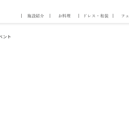
44
ブライダル
施設紹介
お料理
ドレス・和装
フ
フェア
問
せ
ベント