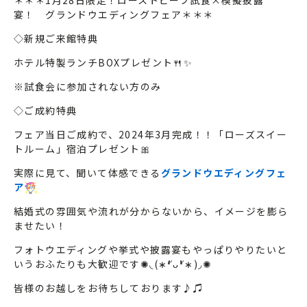
＊＊＊1月28日限定！ローストビーフ試食×模擬披露
宴！ グランドウエディングフェア＊＊＊
◇新規ご来館特典
ホテル特製ランチBOXプレゼント🍴✨
※試食会に参加されない方のみ
◇ご成約特典
フェア当日ご成約で、2024年3月完成！！「ローズスイー
トルーム」宿泊プレゼント🎀
実際に見て、聞いて体感できる
グランドウエディングフェ
ア
結婚式の雰囲気や流れが分からないから、イメージを膨ら
ませたい！
フォトウエディングや挙式や披露宴もやっぱりやりたいと
いうおふたりも大歓迎です✺◟(∗❛ัᴗ❛ั∗)◞✺
皆様のお越しをお待ちしております♪♫