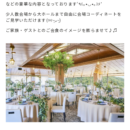
などの豪華な内容となっております‘٩꒰｡•◡•｡꒱۶’
少人数会場から大ホールまで自由に会場コーディネートを
ご見学いただけます(୨୧ᵕ̤ᴗᵕ̤)
ご家族・ゲストとのご会食のイメージを膨らませて♪♫