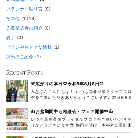
プランナー独り言
(0)
その他
(1,118)
先輩挙式者の紹介
(0)
岩手
(0)
プランやおトクな情報
(2)
演出のご紹介
(1)
R
P
ECENT
OSTS
末広がりの本日♡令和8年8月8日♡
みなさんこんにちは！ いつも花巻温泉スタッフブロ
グをご覧いただきありがとうございます♪ 本日Ｒ8.8
👍お盆期間中も相談会・フェア開催中👍
いつも花巻温泉ブライダルブログをご覧いただきあ
りがとうございます😎 梅雨が明け、本格的に夏到来
ですね