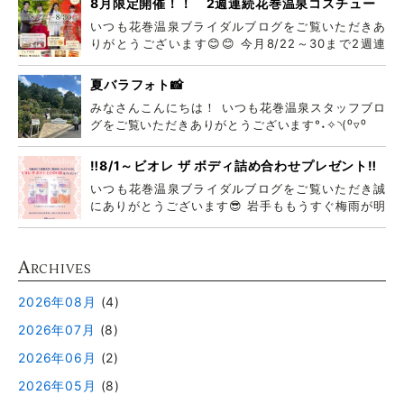
8月限定開催！！ 2週連続花巻温泉コスチュー
ムフェア
いつも花巻温泉ブライダルブログをご覧いただきあ
りがとうございます😊😊 今月8/22～30まで2週連
続
夏バラフォト📸
みなさんこんにちは！ いつも花巻温泉スタッフブロ
グをご覧いただきありがとうございます°˖✧◝(⁰▿⁰
‼️8/1～ビオレ ザ ボディ詰め合わせプレゼント‼️
いつも花巻温泉ブライダルブログをご覧いただき誠
にありがとうございます😎 岩手ももうすぐ梅雨が明
けそう
A
RCHIVES
2026年08月
(4)
2026年07月
(8)
2026年06月
(2)
2026年05月
(8)