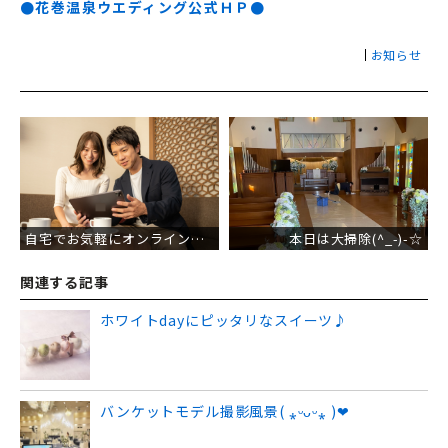
●花巻温泉ウエディング公式ＨＰ●
お知らせ
投
稿
ナ
ビ
ゲ
ー
シ
ョ
ン
自宅でお気軽にオンライン相談・*:..｡o○☆*ﾟ
本日は大掃除(^_-)-☆
関連する記事
ホワイトdayにピッタリなスイーツ♪
バンケットモデル撮影風景( ⁎ᵕᴗᵕ⁎ )❤︎