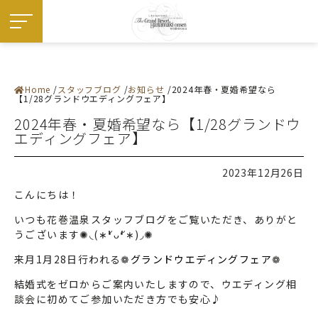
Home
スタッフブログ
お知らせ
2024年春・夏婚希望なら
施設紹介
【1/28グランドウエディングフェア】
― 挙式会場
― 宴会会場
2024年春・夏婚希望なら【1/28グランドウ
お料理
エディングフェア】
ドレス・和装
フェア
プラン
お知らせ・イベント
2023年12月26日
ウエディングレポート
ステイウエディング
こんにちは！
フォトギャラリー
佳松園でのご婚礼
いつも花巻温泉スタッフブログをご覧いただき、ありがと
はじめての方へ
ご成約の方へ
うございます✺◟(∗❛ัᴗ❛ั∗)◞✺
ご列席の方へ
来館予約
来月1月28日行われる❁
グランドウエディングフェア
❁
資料請求
アクセス
結婚式をゼロからご案内いたしますので、ウエディング相
よくある質問
お問い合わせ
談会に初めてご参加いただき方でも安心♪