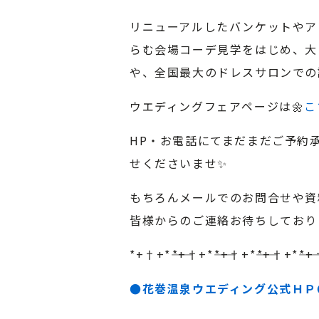
リニューアルしたバンケットやア
らむ会場コーデ見学をはじめ、大
や、全国最大のドレスサロンでの
ウエディングフェアページは🌼
こ
HP・お電話にてまだまだご予約
せくださいませ✨
もちろんメールでのお問合せや資
皆様からのご連絡お待ちしております!!
*+†+*――*+†+*――*+†+*――*+†+*――*
●花巻温泉ウエディング公式ＨＰ