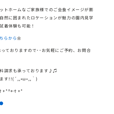
ットホームなご家族様でのご会食イメージが膨
自然に囲まれたロケーションが魅力の園内見学
試着体験も可能！
ちらから
🌼
承っておりますので･･お気軽にご予約、お問合
料請求も承っております♪♫
(´,,•ω•,,｀)
+†+*――*+†+*
●