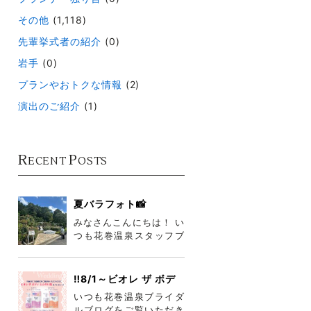
その他
(1,118)
先輩挙式者の紹介
(0)
岩手
(0)
プランやおトクな情報
(2)
演出のご紹介
(1)
R
P
ECENT
OSTS
夏バラフォト📸
みなさんこんにちは！ い
つも花巻温泉スタッフブ
ログをご覧いただきあり
がとうございま
す°˖✧◝(⁰▿⁰
‼️8/1～ビオレ ザ ボデ
ィ詰め合わせプレゼン
いつも花巻温泉ブライダ
ト‼️
ルブログをご覧いただき