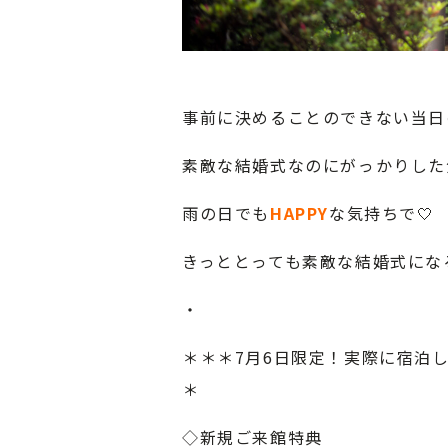
事前に決めることのできない当日
素敵な結婚式なのにがっかりした気持
雨の日でも
HAPPY
な気持ちで🤍
きっととっても素敵な結婚式にな
・
＊＊＊7月6日限定！実際に宿泊
＊
◇新規ご来館特典