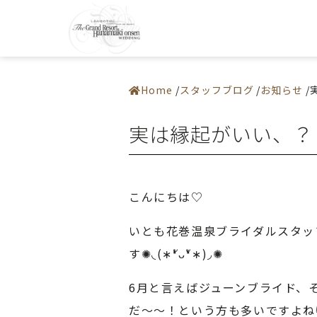
0198-37-22
施設紹介
アクセス
― 挙式会場
よくある質
― 宴会会場
お問い合わ
Home
スタッフブログ
お知らせ
お料理
ドレス・和装
フェア
実は縁起がいい、？
プラン
お知らせ・イベント
ウエディングレポート
ステイウエディング
フォトギャラリー
佳松園でのご婚礼
はじめての方へ
こんにちは♡
ご成約の方へ
ご列席の方へ
来館予約
いとも花巻温泉ブライダルスタッ
資料請求
す✺◟(∗❛ัᴗ❛ั∗)◞✺
6月と言えばジューンブライド、
だ～～！という方も多いですよね