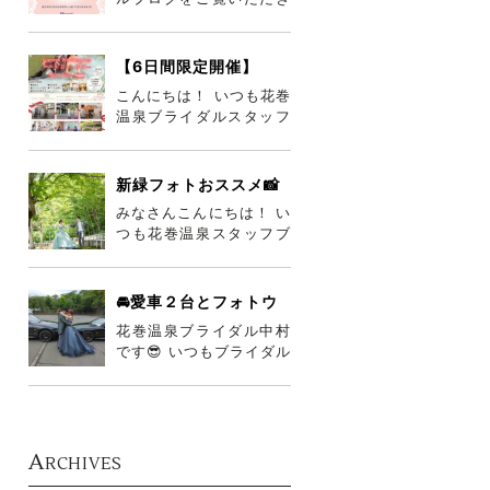
誠にありがとうございま
す😎 岩手ももうすぐ梅雨
が明けそう
【6日間限定開催】
8/11～16♡お盆サマー
こんにちは！ いつも花巻
ウエディングフェア♡
温泉ブライダルスタッフ
ブログをご覧いただき、
ありがとうございます☆
来月8月
新緑フォトおススメ📸
みなさんこんにちは！ い
つも花巻温泉スタッフブ
ログをご覧いただきまし
て誠にありがとうござい
ます(๑•
🚘愛車２台とフォトウ
エディング🚘
花巻温泉ブライダル中村
です😎 いつもブライダル
スタッフブログをご覧い
ただき誠にありがとうご
ざいます👍
A
RCHIVES