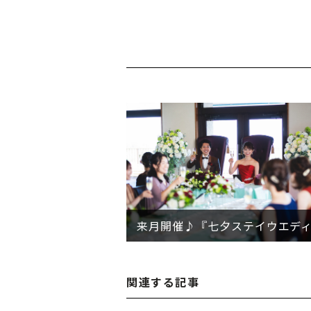
投
稿
ナ
ビ
ゲ
ー
シ
ョ
ン
関連する記事