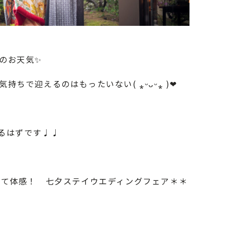
のお天気✨
ちで迎えるのはもったいない( ⁎ᵕᴗᵕ⁎ )❤︎
るはずです♩♩
して体感！ 七夕ステイウエディングフェア＊＊