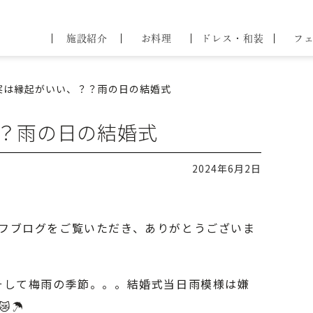
44
ブライダル
施設紹介
お料理
ドレス・和装
フ
フェア
問
せ
実は縁起がいい、？？雨の日の結婚式
？雨の日の結婚式
2024年6月2日
フブログをご覧いただき、ありがとうございま
そして梅雨の季節。。。結婚式当日雨模様は嫌
😿☂