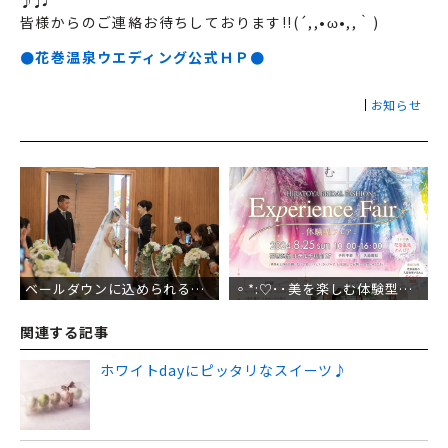
♪♫
皆様からのご連絡お待ちしております!!(´,,•ω•,,｀)
●花巻温泉ウエディング公式ＨＰ●
お知らせ
投
稿
ナ
ビ
ゲ
ー
シ
ョ
ン
ベールダウンに込められる意味と想い。
◦*:♡･･美を楽しむ体験型フェア･･♡:*゜
関連する記事
ホワイトdayにピッタリなスイーツ♪