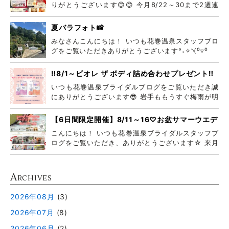
りがとうございます😊😊 今月8/22～30まで2週連
続
夏バラフォト📸
みなさんこんにちは！ いつも花巻温泉スタッフブロ
グをご覧いただきありがとうございます°˖✧◝(⁰▿⁰
‼️8/1～ビオレ ザ ボディ詰め合わせプレゼント‼️
いつも花巻温泉ブライダルブログをご覧いただき誠
にありがとうございます😎 岩手ももうすぐ梅雨が明
けそう
【6日間限定開催】8/11～16♡お盆サマーウエデ
ィングフェア♡
こんにちは！ いつも花巻温泉ブライダルスタッフブ
ログをご覧いただき、ありがとうございます☆ 来月
8月
A
RCHIVES
2026年08月
(3)
2026年07月
(8)
2026年06月
(2)