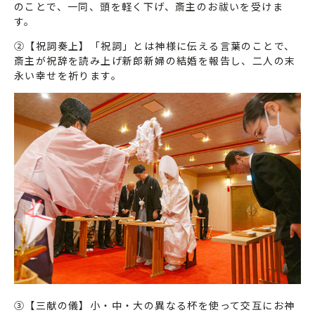
のことで、一同、頭を軽く下げ、斎主のお祓いを受けま
す。
②【祝詞奏上】「祝詞」とは神様に伝える言葉のことで、
斎主が祝辞を読み上げ新郎新婦の結婚を報告し、二人の末
永い幸せを祈ります。
③【三献の儀】小・中・大の異なる杯を使って交互にお神