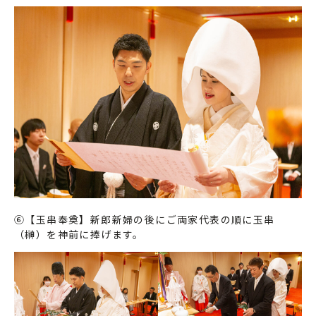
⑥【玉串奉奠】新郎新婦の後にご両家代表の順に玉串
（榊）を神前に捧げます。