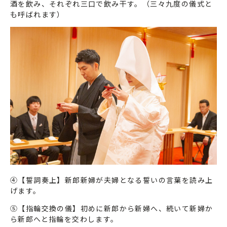
酒を飲み、それぞれ三口で飲み干す。（三々九度の儀式と
も呼ばれます）
④【誓詞奏上】新郎新婦が夫婦となる誓いの言葉を読み上
げます。
⑤【指輪交換の儀】初めに新郎から新婦へ、続いて新婦か
ら新郎へと指輪を交わします。