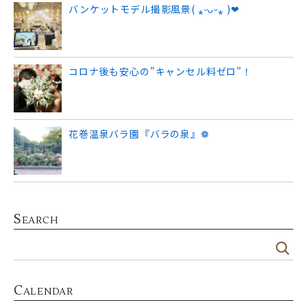
バンケットモデル撮影風景( ⁎ᵕᴗᵕ⁎ )❤︎
コロナ後も安心の”キャンセル料ゼロ”！
花巻温泉バラ園『バラの泉』❁
S
EARCH
C
ALENDAR