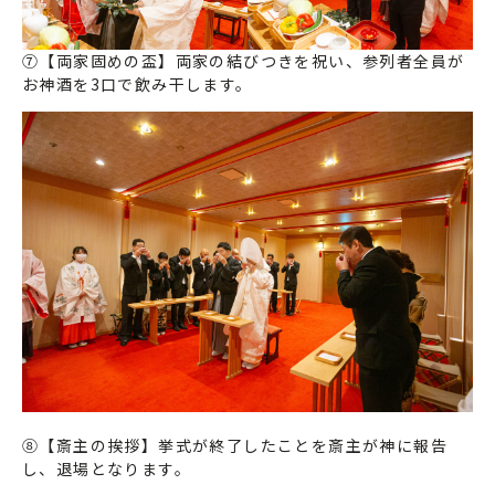
⑦【両家固めの盃】両家の結びつきを祝い、参列者全員が
お神酒を3口で飲み干します。
⑧【斎主の挨拶】挙式が終了したことを斎主が神に報告
し、退場となります。