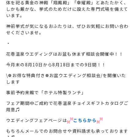
体を祀る黄金の神殿「翔鳳殿」「幸耀殿」とあたたかく、
しかも厳かな、挙式のためだけに設えた専門式場を備えて
います。
神前挙式が気になるおふたりは、ぜひお気軽にお問い合わ
せくださいませ。
・
花巻温泉ウエディングはお盆も休まず相談会開催中！！
今月末の8月10日から8月18日までの9日間！！
\❁お得な特典付き❁お盆ウエディング相談会/を開催いた
します
事前予約来館で「ホテル特製ランチ」
フェア期間中ご成約で花巻温泉チョイスギフトカタログご
用意♫
ウエディングフェアページは
こち
ら
から
もちろんメールでのお問合せや資料請求も承っております