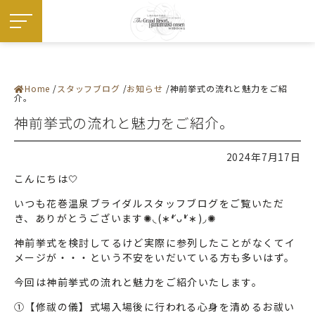
Home
スタッフブログ
お知らせ
神前挙式の流れと魅力をご紹
施設紹介
介。
― 挙式会場
― 宴会会場
神前挙式の流れと魅力をご紹介。
お料理
ドレス・和装
フェア
プラン
2024年7月17日
お知らせ・イベント
ウエディングレポート
こんにちは🤍
ステイウエディング
フォトギャラリー
いつも花巻温泉ブライダルスタッフブログをご覧いただ
佳松園でのご婚礼
き、ありがとうございます✺◟(∗❛ัᴗ❛ั∗)◞✺
はじめての方へ
ご成約の方へ
ご列席の方へ
神前挙式を検討してるけど実際に参列したことがなくてイ
来館予約
メージが・・・という不安をいだいている方も多いはず。
資料請求
アクセス
今回は神前挙式の流れと魅力をご紹介いたします。
よくある質問
お問い合わせ
①【修祓の儀】式場入場後に行われる心身を清めるお祓い