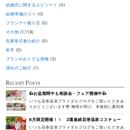
結婚式に関するエピソード
(0)
結婚準備のコツ
(0)
プランナー独り言
(0)
その他
(1,118)
先輩挙式者の紹介
(0)
岩手
(0)
プランやおトクな情報
(2)
演出のご紹介
(1)
R
P
ECENT
OSTS
👍お盆期間中も相談会・フェア開催中👍
いつも花巻温泉ブライダルブログをご覧いただきあ
りがとうございます😎 梅雨が明け、本格的に夏到来
ですね
8月限定開催！！ 2週連続花巻温泉コスチュー
ムフェア
いつも花巻温泉ブライダルブログをご覧いただきあ