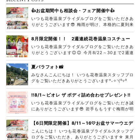
👍お盆期間中も相談会・フェア開催中👍
いつも花巻温泉ブライダルブログをご覧いただきあ
りがとうございます😎 梅雨が明け、本格的に夏到来
ですね
8月限定開催！！ 2週連続花巻温泉コスチュー
ムフェア
いつも花巻温泉ブライダルブログをご覧いただきあ
りがとうございます😊😊 今月8/22～30まで2週連
続
夏バラフォト📸
みなさんこんにちは！ いつも花巻温泉スタッフブロ
グをご覧いただきありがとうございます°˖✧◝(⁰▿⁰
‼️8/1～ビオレ ザ ボディ詰め合わせプレゼント‼️
いつも花巻温泉ブライダルブログをご覧いただき誠
にありがとうございます😎 岩手ももうすぐ梅雨が明
けそう
【6日間限定開催】8/11～16♡お盆サマーウエデ
ィングフェア♡
こんにちは！ いつも花巻温泉ブライダルスタッフブ
ログをご覧いただき、ありがとうございます☆ 来月