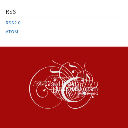
RSS
RSS2.0
ATOM