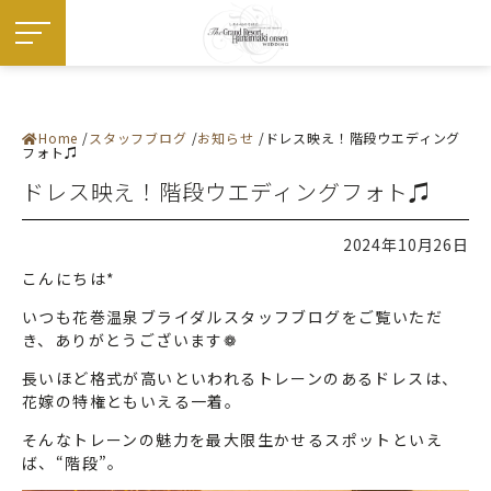
Home
スタッフブログ
お知らせ
ドレス映え！階段ウエディング
施設紹介
フォト♫
― 挙式会場
― 宴会会場
ドレス映え！階段ウエディングフォト♫
お料理
ドレス・和装
フェア
プラン
2024年10月26日
お知らせ・イベント
ウエディングレポート
こんにちは*
ステイウエディング
フォトギャラリー
いつも花巻温泉ブライダルスタッフブログをご覧いただ
佳松園でのご婚礼
き、ありがとうございます❁
はじめての方へ
ご成約の方へ
ご列席の方へ
長いほど格式が高いといわれるトレーンのあるドレスは、
来館予約
花嫁の特権ともいえる一着。
資料請求
アクセス
そんなトレーンの魅力を最大限生かせるスポットといえ
よくある質問
お問い合わせ
ば、“階段”。