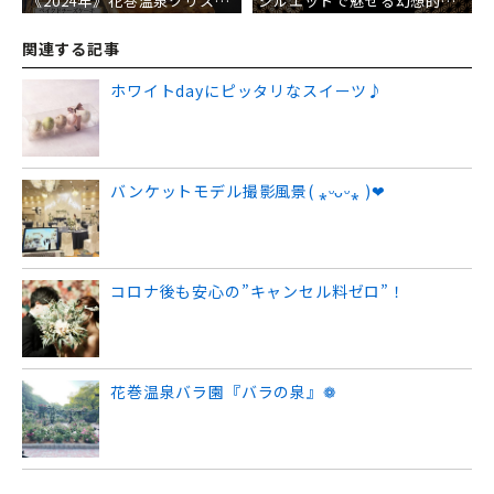
《2024年》花巻温泉クリスマスケーキご予約受付中♪
シルエットで魅せる幻想的な瞬間.｡.:*･ﾟ♡★♡ﾟ
関連する記事
ホワイトdayにピッタリなスイーツ♪
バンケットモデル撮影風景( ⁎ᵕᴗᵕ⁎ )❤︎
コロナ後も安心の”キャンセル料ゼロ”！
花巻温泉バラ園『バラの泉』❁