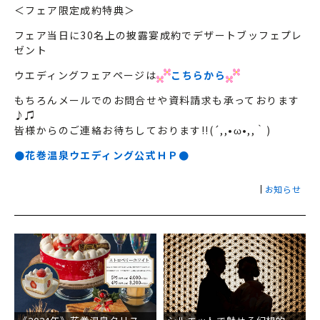
＜フェア限定成約特典＞
フェア当日に30名上の披露宴成約でデザートブッフェプレ
ゼント
ウエディングフェアページは
こちらから
もちろんメールでのお問合せや資料請求も承っております
♪♫
皆様からのご連絡お待ちしております!!(´,,•ω•,,｀)
●花巻温泉ウエディング公式ＨＰ●
お知らせ
投
稿
ナ
ビ
ゲ
ー
シ
ョ
ン