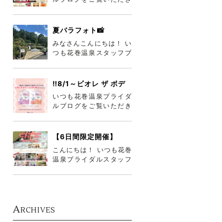
ありがとうございます😊
😊 今月8/22～30まで2
週連続
夏バラフォト📸
みなさんこんにちは！ い
つも花巻温泉スタッフブ
ログをご覧いただきあり
がとうございま
す°˖✧◝(⁰▿⁰
‼️8/1～ビオレ ザ ボデ
ィ詰め合わせプレゼン
いつも花巻温泉ブライダ
ト‼️
ルブログをご覧いただき
誠にありがとうございま
す😎 岩手ももうすぐ梅雨
が明けそう
【6日間限定開催】
8/11～16♡お盆サマー
こんにちは！ いつも花巻
ウエディングフェア♡
温泉ブライダルスタッフ
ブログをご覧いただき、
ありがとうございます☆
来月8月
A
RCHIVES