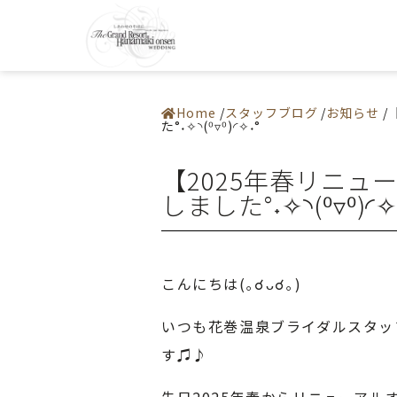
0198-37-22
施設紹介
アクセス
― 挙式会場
よくある質
― 宴会会場
お問い合わ
Home
スタッフブログ
お知らせ
お料理
た°˖✧◝(⁰▿⁰)◜✧˖°
ドレス・和装
フェア
プラン
【2025年春リニ
お知らせ・イベント
ウエディングレポート
しました°˖✧◝(⁰▿⁰)◜✧
ステイウエディング
フォトギャラリー
佳松園でのご婚礼
はじめての方へ
ご成約の方へ
ご列席の方へ
来館予約
こんにちは(｡☌ᴗ☌｡)
資料請求
いつも花巻温泉ブライダルスタッ
す♫♪