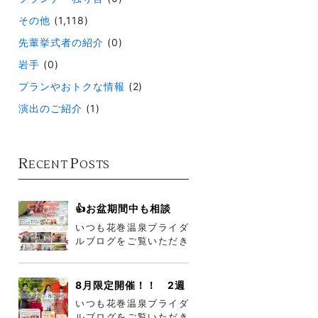
その他
(1,118)
先輩挙式者の紹介
(0)
岩手
(0)
プランやおトクな情報
(2)
演出のご紹介
(1)
R
P
ECENT
OSTS
👍お盆期間中も相談
会・フェア開催中👍
いつも花巻温泉ブライダ
ルブログをご覧いただき
ありがとうございます😎
梅雨が明け、本格的に夏
到来ですね
8月限定開催！！ 2週
連続花巻温泉コスチュ
いつも花巻温泉ブライダ
ームフェア
ルブログをご覧いただき