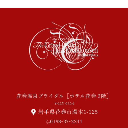
花巻温泉ブライダル［ホテル花巻 2階］
〒025-0304
岩手県花巻市湯本1-125
0198-37-2244