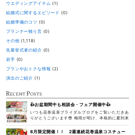
ウエディングアイテム
(1)
結婚式に関するエピソード
(0)
結婚準備のコツ
(0)
プランナー独り言
(0)
その他
(1,118)
先輩挙式者の紹介
(0)
岩手
(0)
プランやおトクな情報
(2)
演出のご紹介
(1)
R
P
ECENT
OSTS
👍お盆期間中も相談会・フェア開催中👍
いつも花巻温泉ブライダルブログをご覧いただきあ
りがとうございます😎 梅雨が明け、本格的に夏到来
ですね
8月限定開催！！ 2週連続花巻温泉コスチュー