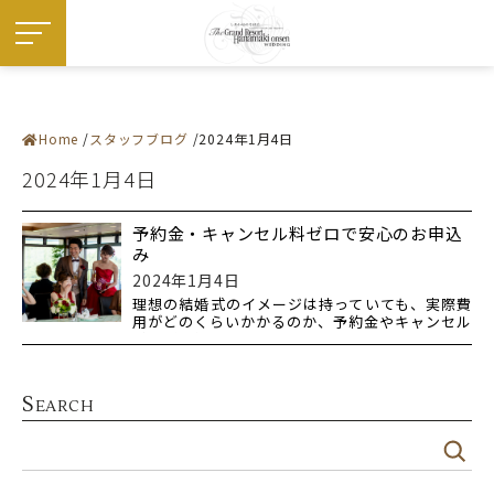
Home
スタッフブログ
2024年1月4日
施設紹介
― 挙式会場
2024年1月4日
― 宴会会場
お料理
ドレス・和装
フェア
予約金・キャンセル料ゼロで安心のお申込
プラン
み
お知らせ・イベント
ウエディングレポート
2024年1月4日
ステイウエディング
理想の結婚式のイメージは持っていても、実際費
フォトギャラリー
用がどのくらいかかるのか、予約金やキャンセル
佳松園でのご婚礼
料なども気に
はじめての方へ
ご成約の方へ
ご列席の方へ
来館予約
S
EARCH
資料請求
アクセス
よくある質問
お問い合わせ