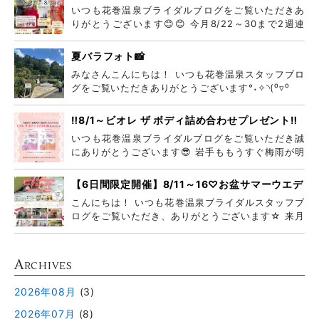
ムフェア
いつも花巻温泉ブライダルブログをご覧いただきあ
りがとうございます😊😊 今月8/22～30まで2週連
続
夏バラフォト📸
みなさんこんにちは！ いつも花巻温泉スタッフブロ
グをご覧いただきありがとうございます°˖✧◝(⁰▿⁰
‼️8/1～ビオレ ザ ボディ詰め合わせプレゼント‼️
いつも花巻温泉ブライダルブログをご覧いただき誠
にありがとうございます😎 岩手ももうすぐ梅雨が明
けそう
【6日間限定開催】8/11～16♡お盆サマーウエデ
ィングフェア♡
こんにちは！ いつも花巻温泉ブライダルスタッフブ
ログをご覧いただき、ありがとうございます☆ 来月
8月
A
RCHIVES
2026年08月
(3)
2026年07月
(8)