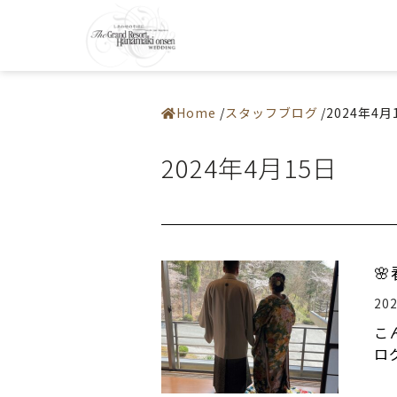
0198-37-22
施設紹介
アクセス
― 挙式会場
よくある質
― 宴会会場
お問い合わ
Home
スタッフブログ
2024年4月
お料理
ドレス・和装
フェア
2024年4月15日
プラン
お知らせ・イベント
ウエディングレポート
ステイウエディング
フォトギャラリー
佳松園でのご婚礼
はじめての方へ
ご成約の方へ
ご列席の方へ

来館予約
資料請求
20
こ
ロ
温