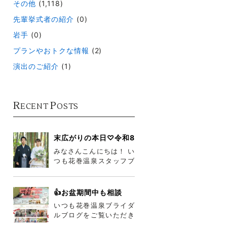
その他
(1,118)
先輩挙式者の紹介
(0)
岩手
(0)
プランやおトクな情報
(2)
演出のご紹介
(1)
R
P
ECENT
OSTS
末広がりの本日♡令和8
年8月8日♡
みなさんこんにちは！ い
つも花巻温泉スタッフブ
ログをご覧いただきあり
がとうございます♪ 本日
Ｒ8.8
👍お盆期間中も相談
会・フェア開催中👍
いつも花巻温泉ブライダ
ルブログをご覧いただき
ありがとうございます😎