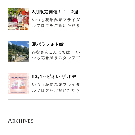
梅雨が明け、本格的に夏
到来ですね
8月限定開催！！ 2週
連続花巻温泉コスチュ
いつも花巻温泉ブライダ
ームフェア
ルブログをご覧いただき
ありがとうございます😊
😊 今月8/22～30まで2
週連続
夏バラフォト📸
みなさんこんにちは！ い
つも花巻温泉スタッフブ
ログをご覧いただきあり
がとうございま
す°˖✧◝(⁰▿⁰
‼️8/1～ビオレ ザ ボデ
ィ詰め合わせプレゼン
いつも花巻温泉ブライダ
ト‼️
ルブログをご覧いただき
誠にありがとうございま
す😎 岩手ももうすぐ梅雨
が明けそう
A
RCHIVES