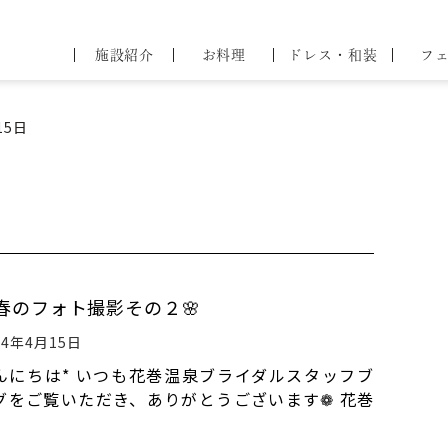
44
ブライダル
施設紹介
お料理
ドレス・和装
フ
フェア
問
せ
15日
春のフォト撮影その２🌸
24年4月15日
んにちは* いつも花巻温泉ブライダルスタッフブ
グをご覧いただき、ありがとうございます❁ 花巻
泉