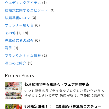
ウエディングアイテム
(1)
結婚式に関するエピソード
(0)
結婚準備のコツ
(0)
プランナー独り言
(0)
その他
(1,118)
先輩挙式者の紹介
(0)
岩手
(0)
プランやおトクな情報
(2)
演出のご紹介
(1)
R
P
ECENT
OSTS
👍お盆期間中も相談会・フェア開催中👍
いつも花巻温泉ブライダルブログをご覧いただきあ
りがとうございます😎 梅雨が明け、本格的に夏到来
ですね
8月限定開催！！ 2週連続花巻温泉コスチュー