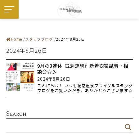
Home
スタッフブログ
2024年8月26日
施設紹介
― 挙式会場
2024年8月26日
― 宴会会場
お料理
ドレス・和装
フェア
9月の3連休《2週連続》新着衣裳試着・相
プラン
談会☆彡
お知らせ・イベント
ウエディングレポート
2024年8月26日
ステイウエディング
こんにちは！ いつも花巻温泉ブライダルスタッグ
フォトギャラリー
ブログをご覧いただき、ありがとうございます☆
佳松園でのご婚礼
来月9月
はじめての方へ
ご成約の方へ
ご列席の方へ
来館予約
S
EARCH
資料請求
アクセス
よくある質問
お問い合わせ