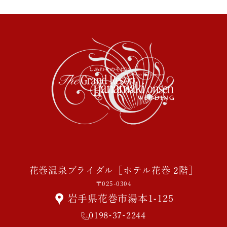
花巻温泉ブライダル［ホテル花巻 2階］
〒025-0304
岩手県花巻市湯本1-125
0198-37-2244