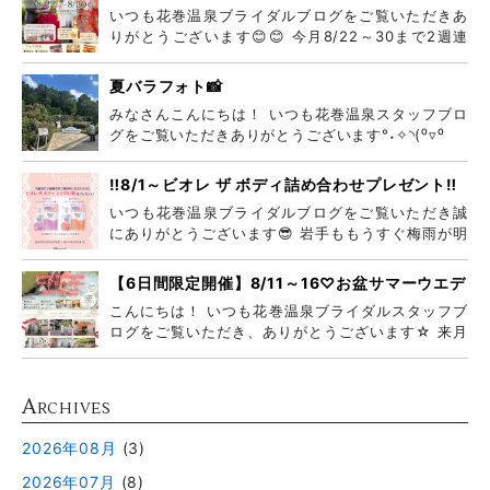
ムフェア
いつも花巻温泉ブライダルブログをご覧いただきあ
りがとうございます😊😊 今月8/22～30まで2週連
続
夏バラフォト📸
みなさんこんにちは！ いつも花巻温泉スタッフブロ
グをご覧いただきありがとうございます°˖✧◝(⁰▿⁰
‼️8/1～ビオレ ザ ボディ詰め合わせプレゼント‼️
いつも花巻温泉ブライダルブログをご覧いただき誠
にありがとうございます😎 岩手ももうすぐ梅雨が明
けそう
【6日間限定開催】8/11～16♡お盆サマーウエデ
ィングフェア♡
こんにちは！ いつも花巻温泉ブライダルスタッフブ
ログをご覧いただき、ありがとうございます☆ 来月
8月
A
RCHIVES
2026年08月
(3)
2026年07月
(8)