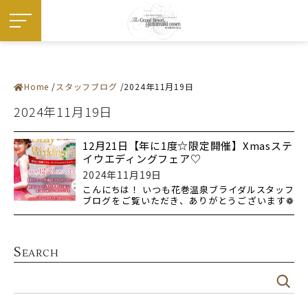
Home
スタッフブログ
2024年11月19日
施設紹介
― 挙式会場
2024年11月19日
― 宴会会場
お料理
ドレス・和装
フェア
12月21日【年に1度☆限定開催】Xmasステ
プラン
イウエディングフェア♡
お知らせ・イベント
ウエディングレポート
2024年11月19日
ステイウエディング
こんにちは！ いつも花巻温泉ブライダルスタッフ
フォトギャラリー
ブログをご覧いただき、ありがとうございます❁
佳松園でのご婚礼
来月12
はじめての方へ
ご成約の方へ
ご列席の方へ
来館予約
S
EARCH
資料請求
アクセス
よくある質問
お問い合わせ