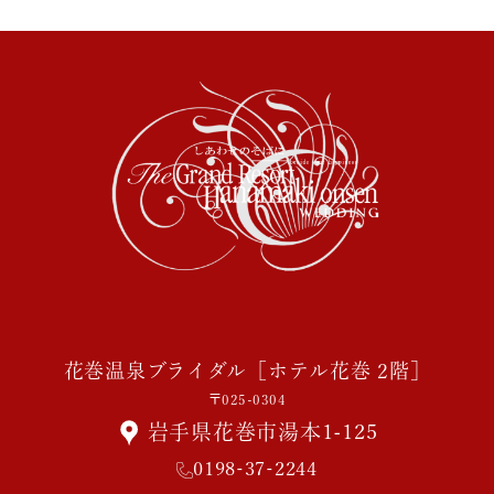
花巻温泉ブライダル［ホテル花巻 2階］
〒025-0304
岩手県花巻市湯本1-125
0198-37-2244