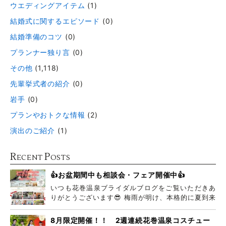
ウエディングアイテム
(1)
結婚式に関するエピソード
(0)
結婚準備のコツ
(0)
プランナー独り言
(0)
その他
(1,118)
先輩挙式者の紹介
(0)
岩手
(0)
プランやおトクな情報
(2)
演出のご紹介
(1)
R
P
ECENT
OSTS
👍お盆期間中も相談会・フェア開催中👍
いつも花巻温泉ブライダルブログをご覧いただきあ
りがとうございます😎 梅雨が明け、本格的に夏到来
ですね
8月限定開催！！ 2週連続花巻温泉コスチュー