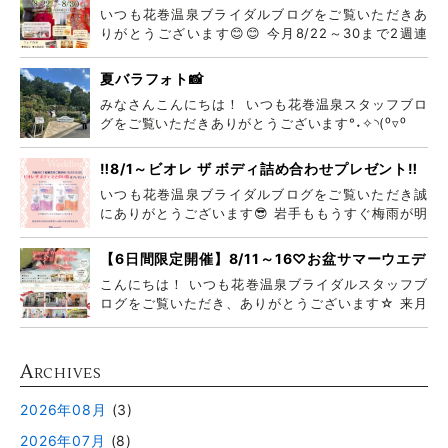
ムフェア
いつも花巻温泉ブライダルブログをご覧いただきあ
りがとうございます😊😊 今月8/22～30まで2週連
続
夏バラフォト📸
みなさんこんにちは！ いつも花巻温泉スタッフブロ
グをご覧いただきありがとうございます°˖✧◝(⁰▿⁰
‼️8/1～ビオレ ザ ボディ詰め合わせプレゼント‼️
いつも花巻温泉ブライダルブログをご覧いただき誠
にありがとうございます😎 岩手ももうすぐ梅雨が明
けそう
【6日間限定開催】8/11～16♡お盆サマーウエデ
ィングフェア♡
こんにちは！ いつも花巻温泉ブライダルスタッフブ
ログをご覧いただき、ありがとうございます☆ 来月
8月
A
RCHIVES
2026年08月
(3)
2026年07月
(8)