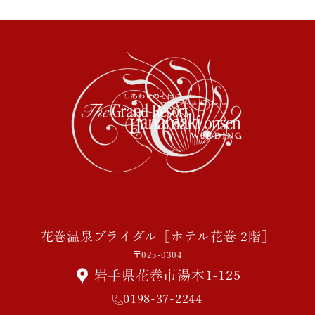
花巻温泉ブライダル［ホテル花巻 2階］
〒025-0304
岩手県花巻市湯本1-125
0198-37-2244