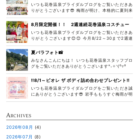
いつも花巻温泉ブライダルブログをご覧いただきあ
りがとうございます😎 梅雨が明け、本格的に夏到来
ですね
8月限定開催！！ 2週連続花巻温泉コスチュー
ムフェア
いつも花巻温泉ブライダルブログをご覧いただきあ
りがとうございます😊😊 今月8/22～30まで2週連
続
夏バラフォト📸
みなさんこんにちは！ いつも花巻温泉スタッフブロ
グをご覧いただきありがとうございます°˖✧◝(⁰▿⁰
‼️8/1～ビオレ ザ ボディ詰め合わせプレゼント‼️
いつも花巻温泉ブライダルブログをご覧いただき誠
にありがとうございます😎 岩手ももうすぐ梅雨が明
けそう
A
RCHIVES
2026年08月
(4)
2026年07月
(8)