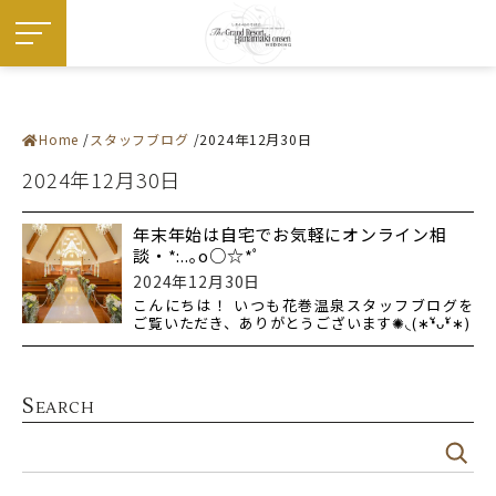
Home
スタッフブログ
2024年12月30日
施設紹介
― 挙式会場
2024年12月30日
― 宴会会場
お料理
ドレス・和装
フェア
年末年始は自宅でお気軽にオンライン相
プラン
談・*:..｡o○☆*ﾟ
お知らせ・イベント
ウエディングレポート
2024年12月30日
ステイウエディング
こんにちは！ いつも花巻温泉スタッフブログを
フォトギャラリー
ご覧いただき、ありがとうございます✺◟(∗❛ัᴗ❛ั∗)
佳松園でのご婚礼
はじめての方へ
ご成約の方へ
ご列席の方へ
来館予約
S
EARCH
資料請求
アクセス
よくある質問
お問い合わせ