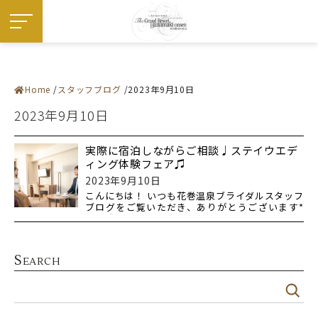
Home
スタッフブログ
2023年9月10日
施設紹介
― 挙式会場
2023年9月10日
― 宴会会場
お料理
ドレス・和装
フェア
実際に宿泊しながらご相談♩ステイウエデ
プラン
ィング体験フェア♫
お知らせ・イベント
ウエディングレポート
2023年9月10日
ステイウエディング
こんにちは！ いつも花巻温泉ブライダルスタッフ
フォトギャラリー
ブログをご覧いただき、ありがとうございます*
佳松園でのご婚礼
結婚式の
はじめての方へ
ご成約の方へ
ご列席の方へ
来館予約
S
EARCH
資料請求
アクセス
よくある質問
お問い合わせ