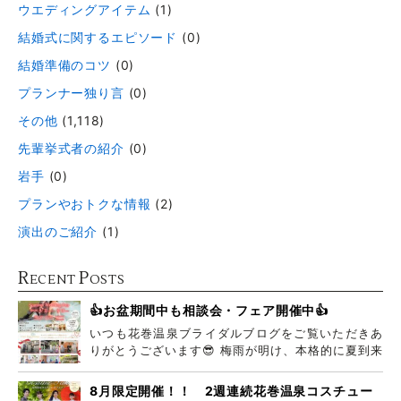
ウエディングアイテム
(1)
結婚式に関するエピソード
(0)
結婚準備のコツ
(0)
プランナー独り言
(0)
その他
(1,118)
先輩挙式者の紹介
(0)
岩手
(0)
プランやおトクな情報
(2)
演出のご紹介
(1)
R
P
ECENT
OSTS
👍お盆期間中も相談会・フェア開催中👍
いつも花巻温泉ブライダルブログをご覧いただきあ
りがとうございます😎 梅雨が明け、本格的に夏到来
ですね
8月限定開催！！ 2週連続花巻温泉コスチュー