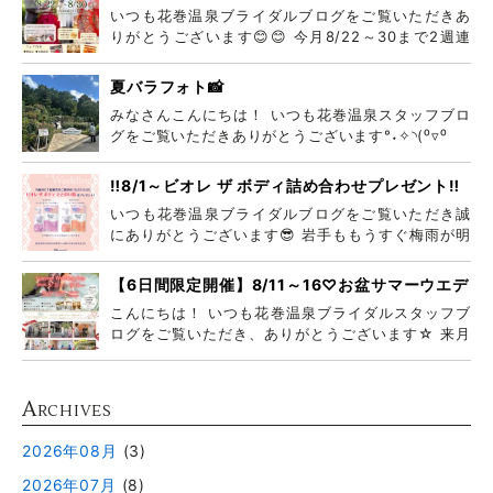
ムフェア
いつも花巻温泉ブライダルブログをご覧いただきあ
りがとうございます😊😊 今月8/22～30まで2週連
続
夏バラフォト📸
みなさんこんにちは！ いつも花巻温泉スタッフブロ
グをご覧いただきありがとうございます°˖✧◝(⁰▿⁰
‼️8/1～ビオレ ザ ボディ詰め合わせプレゼント‼️
いつも花巻温泉ブライダルブログをご覧いただき誠
にありがとうございます😎 岩手ももうすぐ梅雨が明
けそう
【6日間限定開催】8/11～16♡お盆サマーウエデ
ィングフェア♡
こんにちは！ いつも花巻温泉ブライダルスタッフブ
ログをご覧いただき、ありがとうございます☆ 来月
8月
A
RCHIVES
2026年08月
(3)
2026年07月
(8)