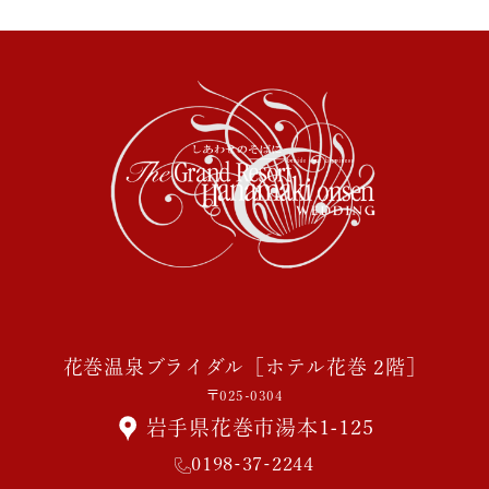
花巻温泉ブライダル［ホテル花巻 2階］
〒025-0304
岩手県花巻市湯本1-125
0198-37-2244