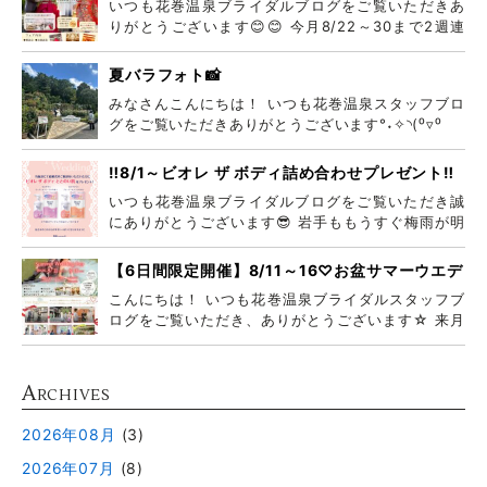
いつも花巻温泉ブライダルブログをご覧いただきあ
りがとうございます😊😊 今月8/22～30まで2週連
続
夏バラフォト📸
みなさんこんにちは！ いつも花巻温泉スタッフブロ
グをご覧いただきありがとうございます°˖✧◝(⁰▿⁰
‼️8/1～ビオレ ザ ボディ詰め合わせプレゼント‼️
いつも花巻温泉ブライダルブログをご覧いただき誠
にありがとうございます😎 岩手ももうすぐ梅雨が明
けそう
【6日間限定開催】8/11～16♡お盆サマーウエデ
ィングフェア♡
こんにちは！ いつも花巻温泉ブライダルスタッフブ
ログをご覧いただき、ありがとうございます☆ 来月
8月
A
RCHIVES
2026年08月
(3)
2026年07月
(8)