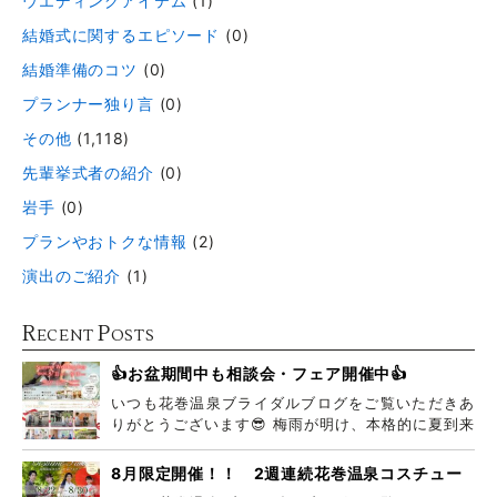
ウエディングアイテム
(1)
結婚式に関するエピソード
(0)
結婚準備のコツ
(0)
プランナー独り言
(0)
その他
(1,118)
先輩挙式者の紹介
(0)
岩手
(0)
プランやおトクな情報
(2)
演出のご紹介
(1)
R
P
ECENT
OSTS
👍お盆期間中も相談会・フェア開催中👍
いつも花巻温泉ブライダルブログをご覧いただきあ
りがとうございます😎 梅雨が明け、本格的に夏到来
ですね
8月限定開催！！ 2週連続花巻温泉コスチュー
ムフェア