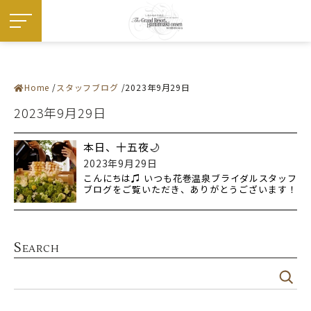
Home
スタッフブログ
2023年9月29日
施設紹介
― 挙式会場
2023年9月29日
― 宴会会場
お料理
ドレス・和装
フェア
本日、十五夜🌙
プラン
2023年9月29日
お知らせ・イベント
ウエディングレポート
こんにちは♫ いつも花巻温泉ブライダルスタッフ
ステイウエディング
ブログをご覧いただき、ありがとうございます！
フォトギャラリー
本日は、
佳松園でのご婚礼
はじめての方へ
ご成約の方へ
ご列席の方へ
S
来館予約
EARCH
資料請求
アクセス
よくある質問
お問い合わせ