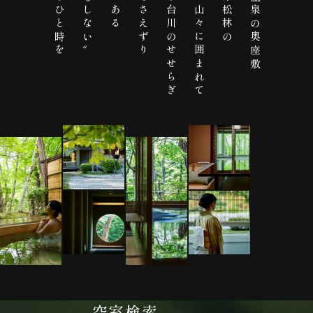
贅沢なひと時を
〝何もしない〟
野鳥のさえずり
清涼な台川のせせらぎ
緑滴る山々に囲まれて
南部赤松林の
花巻温泉の奥座敷
空室検索