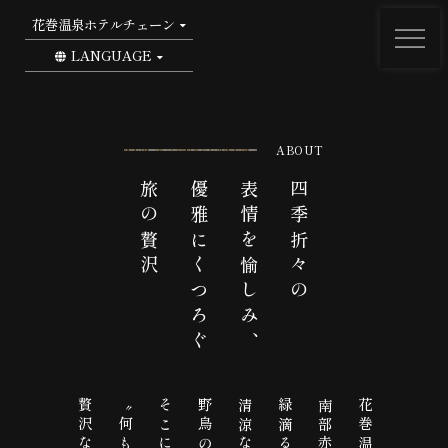
花巻温泉ホテルチェーン
LANGUAGE
ABOUT
旅の贅沢
優雅にくつろぐ
表情を愉しみ、
四季折々の
そこにある