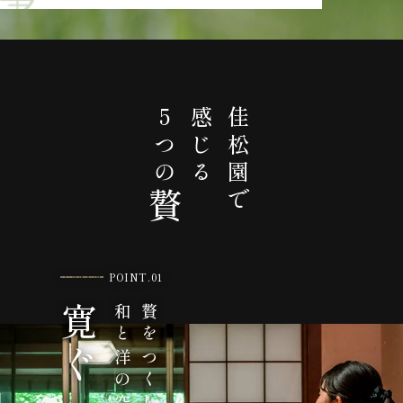
5つの
感じる
佳松園で
贅
POINT.01
寛ぐ
和と洋の空間で
贅をつくした