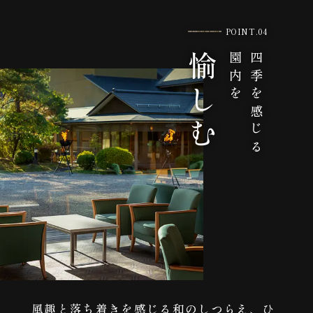
POINT.04
愉しむ
園内を
四季を感じる
風趣と落ち着きを感じる和のしつらえ、ひ