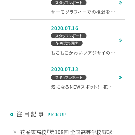
スタッフレポート
サーモグラフィーでの検温を実
施しております
2020.07.16
スタッフレポート
花巻温泉園内
もこもこかわいいアジサイの季
節です♪
2020.07.13
スタッフレポート
気になるNEWスポット！「花巻
おもちゃ美術館」行ってきまし
た～♪
注目記事
PICKUP
花巻東高校『第108回 全国高等学校野球選手権 岩手大会』優勝おめでとうございます！