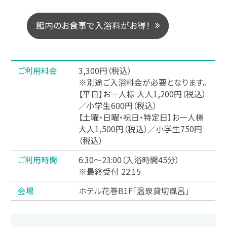
館
内
の
お
食
事
で
入
浴
料
が
お
得
！
ご利用料金
3,300円（税込）
※別途ご入浴料金が必要となります。
【平日】お一人様 大人1,200円（税込）
／小学生600円（税込）
【土曜・日曜・祝日・特定日】お一人様
大人1,500円（税込）／小学生750円
（税込）
ご利用時間
6:30～23:00（入浴時間45分）
※最終受付 22:15
会場
ホテル花巻B1F「温泉貸切風呂」