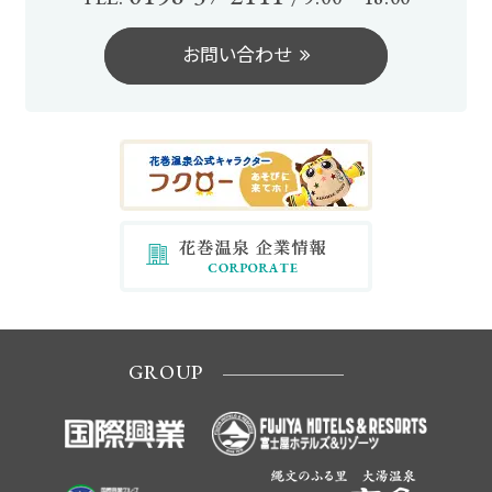
お
問
い
合
わ
せ
GROUP