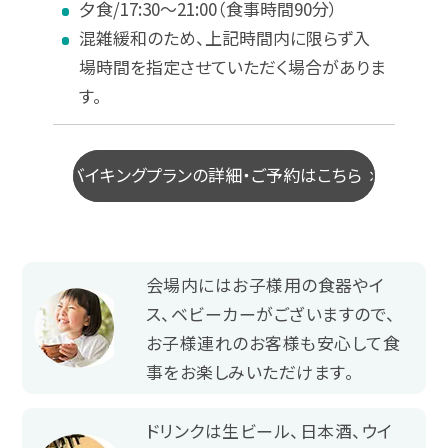
夕食/17:30～21:00（食事時間90分）
混雑緩和のため、上記時間内に限らず入
場時間を指定させていただく場合がありま
す。
バ
イ
キ
ン
グ
プ
ラ
ン
の
詳
細
・
ご
予
約
は
こ
ち
ら
会場内にはお子様用の食器やイ
ス、ベビーカーがございますので、
お子様連れのお客様も安心して食
事をお楽しみいただけます。
ドリンクは生ビール、日本酒、ウイ