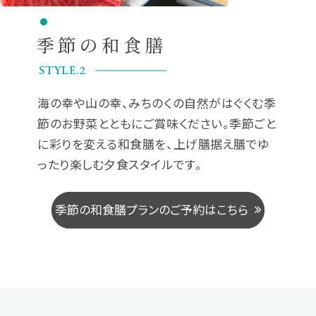
季節の和食膳
STYLE.2
海の幸や山の幸、みちのくの自然がはぐくむ季
節のお野菜とともにご賞味ください。季節ごと
に彩りを変える和食膳を、上げ膳据え膳でゆ
ったり楽しむ夕食スタイルです。
季
節
の
和
食
膳
プ
ラ
ン
の
ご
予
約
は
こ
ち
ら