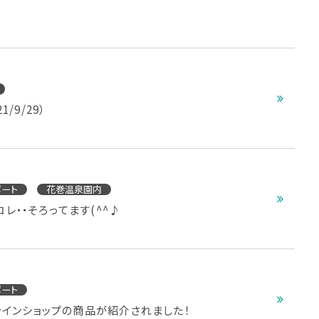
/9/29）
ポート
花巻温泉園内
レ・・そろってます(^^♪
ポート
ンラインショップの商品が紹介されました！