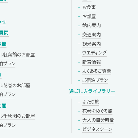
お食事
お部屋
わせ
館内案内
質問
交通案内
観光案内
葉館
ウエディング
ル紅葉館の
お部屋
新着情報
泊プラン
よくあるご質問
巻
ご宿泊プラン
ル花巻の
お部屋
過ごし方ライブラリー
泊プラン
ふたり旅
秋閣
花巻をめぐる旅
ル千秋閣の
お部屋
大人の自分時間
泊プラン
ビジネスシーン