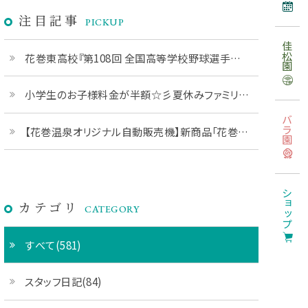
注目記事
PICKUP
佳松園
花巻東高校『第108回 全国高等学校野球選手権 岩手大会』優勝おめでとうございます！
小学生のお子様料金が半額☆彡夏休みファミリープランご予約受付中です♪
バラ園
【花巻温泉オリジナル自動販売機】新商品「花巻温泉ジェラート」販売開始♪
ショップ
カテゴリ
CATEGORY
すべて(581)
スタッフ日記(84)