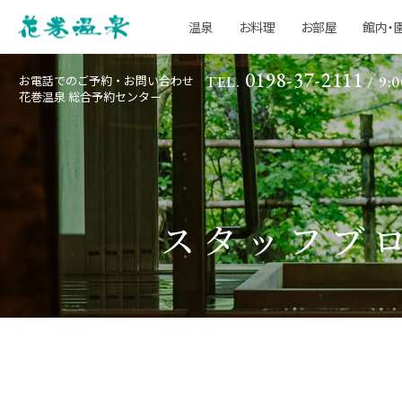
温泉
お料理
お部屋
館内・
0198-37-2111
お電話でのご予約・お問い合わせ
TEL.
/ 9:0
花巻温泉 総合予約センター
スタッフブ