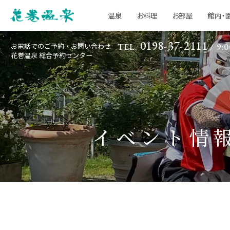
温泉
お料理
お部屋
館内・
0198-37-2111
お電話でのご予約・お問い合わせ
TEL.
/ 9:0
花巻温泉 総合予約センター
イベント情