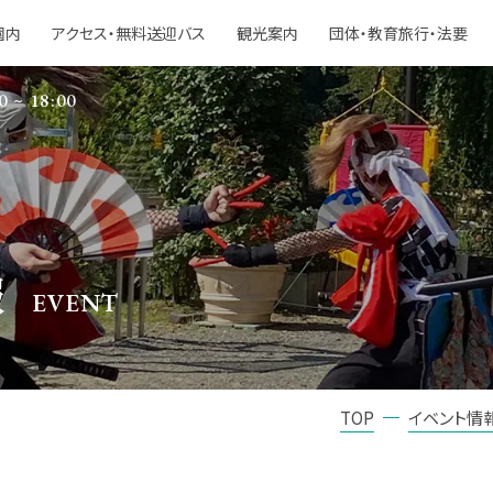
園内
アクセス・無料送迎バス
観光案内
団体・教育旅行・法要
0 ~ 18:00
報
EVENT
TOP
イベント情