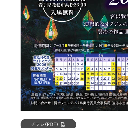
チ
ラ
シ
（
P
D
F
）