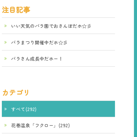
注目記事
いい天気のバラ園でおさんぽだホ☆彡
バラまつり開催中だホ☆彡
バラさん成長中だホー！
カテゴリ
すべて(292)
花巻温泉「フクロー」(292)