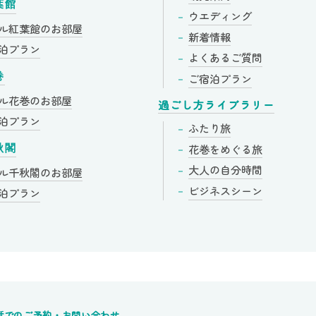
葉館
ウエディング
ル紅葉館の
お部屋
新着情報
泊プラン
よくあるご質問
巻
ご宿泊プラン
ル花巻の
お部屋
過ごし方ライブラリー
泊プラン
ふたり旅
花巻をめぐる旅
秋閣
大人の自分時間
ル千秋閣の
お部屋
ビジネスシーン
泊プラン
話でのご予約・お問い合わせ