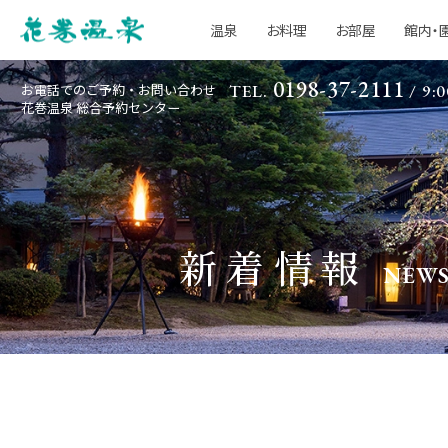
温泉
お料理
お部屋
館内・
0198-37-2111
お電話でのご予約・お問い合わせ
TEL.
/ 9:0
花巻温泉 総合予約センター
新着情報
NEW