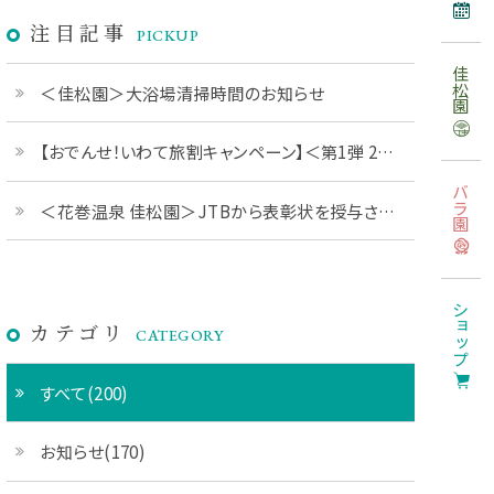
注目記事
PICKUP
佳松園
＜佳松園＞大浴場清掃時間のお知らせ
【おでんせ！いわて旅割キャンペーン】＜第1弾 2026年6月1日予約開始＞
バラ園
＜花巻温泉 佳松園＞JTBから表彰状を授与されました
ショップ
カテゴリ
CATEGORY
すべて(200)
お知らせ(170)