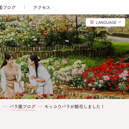
園ブログ
アクセス
LANGUAGE
モッコウバラが開花しました！
P
バラ園ブログ