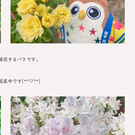
開花するバラです。
中です(*^▽^*)