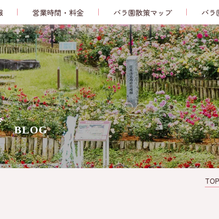
報
営業時間・料金
バラ園散策マップ
バラ
グ
BLOG
TO