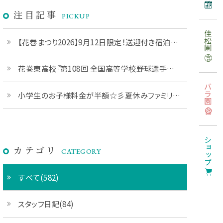
注目記事
PICKUP
佳松園
【花巻まつり2026】9月12日限定！送迎付き宿泊プラン◇ご予約受付中
花巻東高校『第108回 全国高等学校野球選手権 岩手大会』優勝おめでとうございます！
バラ園
小学生のお子様料金が半額☆彡夏休みファミリープランご予約受付中です♪
ショップ
カテゴリ
CATEGORY
すべて(582)
スタッフ日記(84)