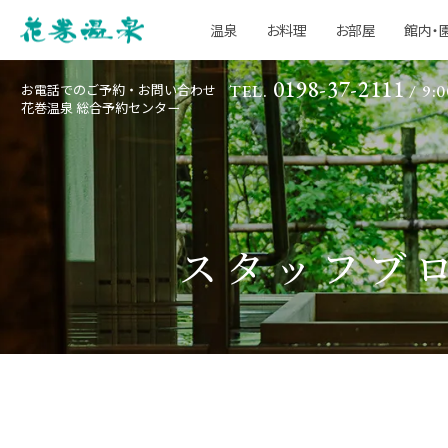
温泉
お料理
お部屋
館内・
0198-37-2111
お電話でのご予約・お問い合わせ
TEL.
/ 9:0
花巻温泉 総合予約センター
スタッフブ