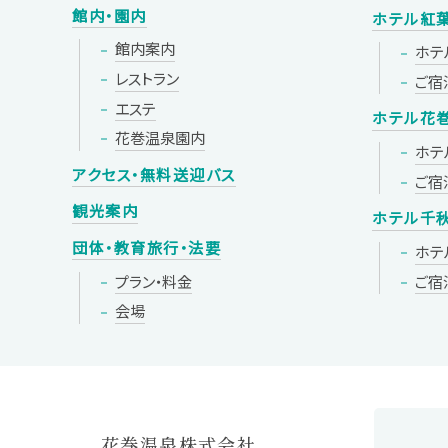
館内・園内
ホテル紅
館内案内
ホテ
レストラン
ご宿
エステ
ホテル花
花巻温泉園内
ホテ
アクセス・無料送迎バス
ご宿
観光案内
ホテル千
団体・教育旅行・法要
ホテ
プラン・料金
ご宿
会場
花巻温泉株式会社