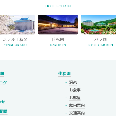
HOTEL CHAIN
ホテル千秋閣
佳松園
バラ園
SENSHUKAKU
KASHOEN
ROSE GARDEN
情報
佳松園
温泉
ログ
お食事
お部屋
わせ
館内案内
質問
交通案内