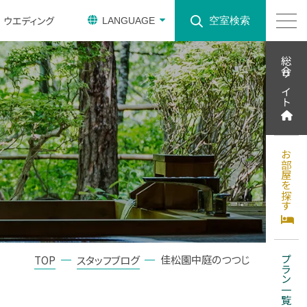
ウエディング
空室検索
LANGUAGE
総合サイト
お部屋を探す
佳松園中庭のつつじ
TOP
スタッフブログ
プラン一覧