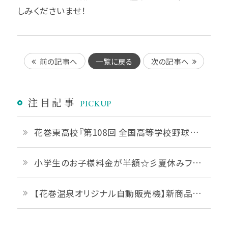
しみくださいませ！
前の記事へ
一覧に戻る
次の記事へ
注目記事
PICKUP
花巻東高校『第108回 全国高等学校野球選手権 岩手大会』優勝おめでとうございます！
小学生のお子様料金が半額☆彡夏休みファミリープランご予約受付中です♪
【花巻温泉オリジナル自動販売機】新商品「花巻温泉ジェラート」販売開始♪