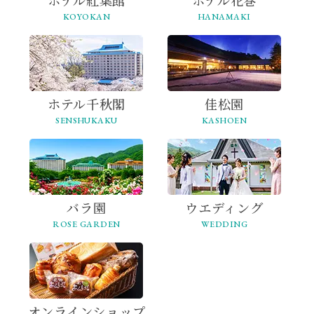
ホテル紅葉館
ホテル花巻
KOYOKAN
HANAMAKI
ホテル千秋閣
佳松園
SENSHUKAKU
KASHOEN
バラ園
ウエディング
ROSE GARDEN
WEDDING
オンライン
ショップ