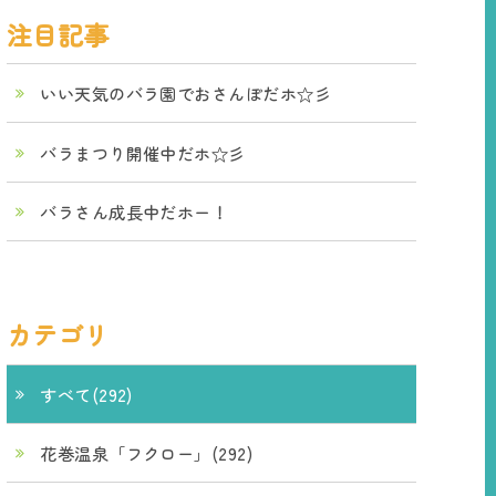
注目記事
いい天気のバラ園でおさんぽだホ☆彡
バラまつり開催中だホ☆彡
バラさん成長中だホー！
カテゴリ
すべて(292)
花巻温泉「フクロー」(292)