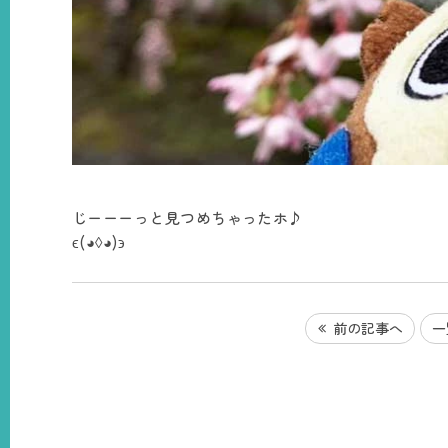
じーーーっと見つめちゃったホ♪
ϵ(◕◊◕)϶
前の記事へ
一