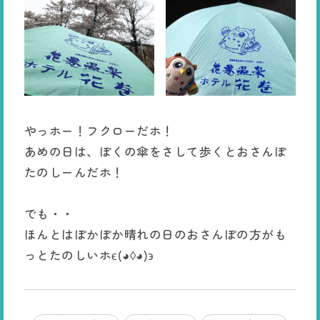
やっホー！フクローだホ！
あめの日は、ぼくの傘をさして歩くとおさんぽ
たのしーんだホ！
でも・・
ほんとはぽかぽか晴れの日のおさんぽの方がも
っとたのしいホϵ(◕◊◕)϶