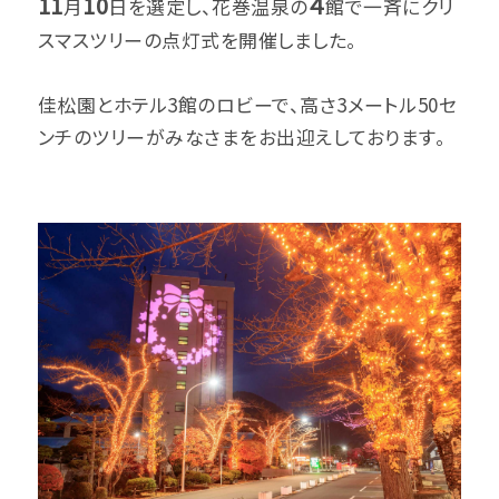
11
10
４
月
日を選定し、花巻温泉の
館で一斉にクリ
スマスツリーの点灯式を開催しました。
佳松園とホテル3館のロビーで、高さ3メートル50セ
ンチのツリーがみなさまをお出迎えしております。