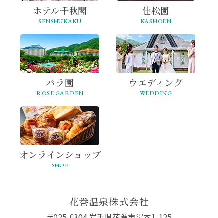
ホテル千秋閣
佳松園
SENSHUKAKU
KASHOEN
バラ園
ウエディング
ROSE GARDEN
WEDDING
オンライン
ショップ
SHOP
花巻温泉株式会社
〒025-0304 岩手県花巻市湯本1-125