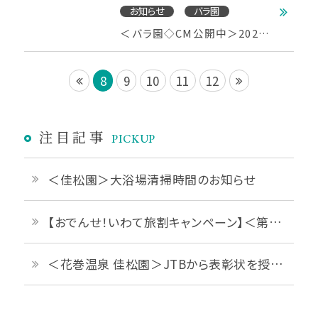
お知らせ
バラ園
＜バラ園◇CM公開中＞2022
年バラの見頃シーズン1がやっ
てくる☆新エリアも誕生！
8
9
10
11
12
注目記事
PICKUP
＜佳松園＞大浴場清掃時間のお知らせ
【おでんせ！いわて旅割キャンペーン】＜第1弾 2026年6月1日予約開始＞
＜花巻温泉 佳松園＞JTBから表彰状を授与されました