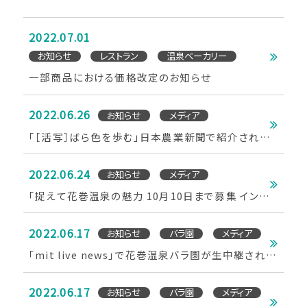
2022.07.01
お知らせ
レストラン
温泉ベーカリー
一部商品における価格改定のお知らせ
2022.06.26
お知らせ
メディア
「［活写］ばら色を歩む」日本農業新聞で紹介されま
した
2022.06.24
お知らせ
メディア
「捉えて花巻温泉の魅力 10月10日まで募集 インス
タフォトコンテスト」Iwanichi Online 岩手日日新聞
社で紹介されました
2022.06.17
お知らせ
バラ園
メディア
「mit live news」で花巻温泉バラ園が生中継されま
した（岩手めんこいテレビ）
2022.06.17
お知らせ
バラ園
メディア