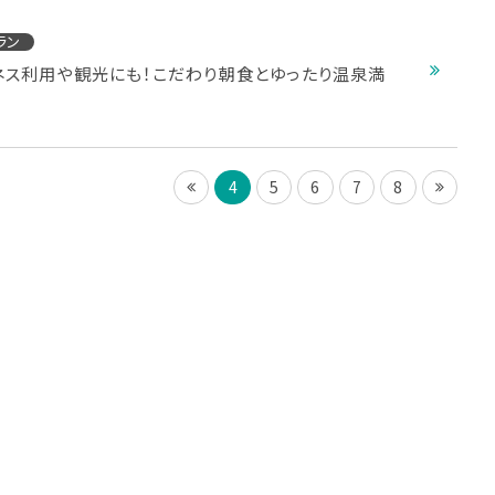
ラン
ネス利用や観光にも！こだわり朝食とゆったり温泉満
4
5
6
7
8