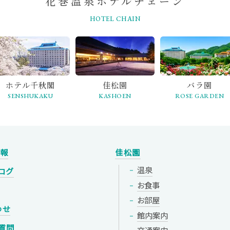
花巻温泉ホテルチェーン
HOTEL CHAIN
ホテル千秋閣
佳松園
バラ園
SENSHUKAKU
KASHOEN
ROSE GARDEN
情報
佳松園
温泉
ログ
お食事
お部屋
わせ
館内案内
質問