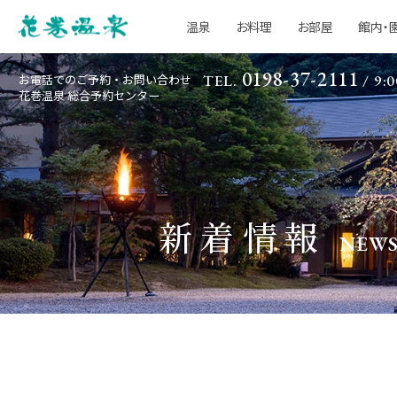
温泉
お料理
お部屋
館内・
0198-37-2111
お電話でのご予約・お問い合わせ
TEL.
/ 9:0
花巻温泉 総合予約センター
新着情報
NEW