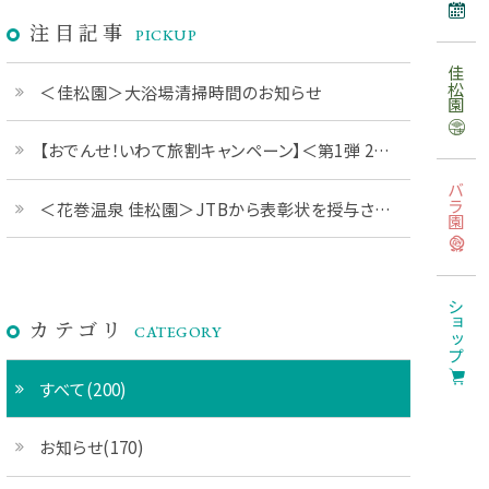
注目記事
PICKUP
佳松園
＜佳松園＞大浴場清掃時間のお知らせ
【おでんせ！いわて旅割キャンペーン】＜第1弾 2026年6月1日予約開始＞
バラ園
＜花巻温泉 佳松園＞JTBから表彰状を授与されました
ショップ
カテゴリ
CATEGORY
すべて(200)
お知らせ(170)